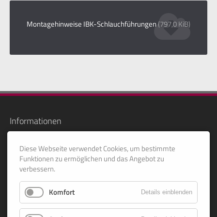
Montagehinweise IBK-Schlauchführungen
(797,0 KiB)
Informationen
Downloads
Diese Webseite verwendet Cookies, um bestimmte
Sitemap
Funktionen zu ermöglichen und das Angebot zu
verbessern.
Rechtliches
Komfort
Details einblenden
Impressum