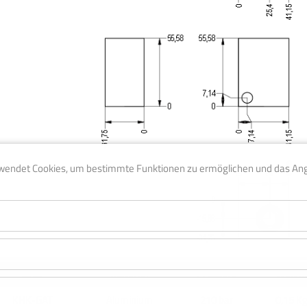
wendet Cookies, um bestimmte Funktionen zu ermöglichen und das An
Code
Material
Pressure
Weigh
KHK-GAT
Aluminium
210 bar
0,15 K