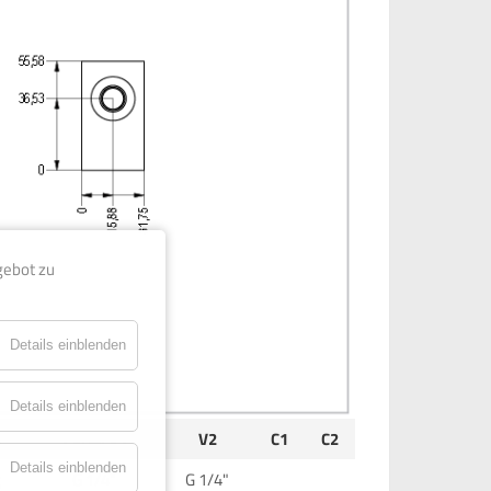
gebot zu
Details einblenden
Details einblenden
t
Ports: V1
V2
C1
C2
Details einblenden
g
G 1/4"
G 1/4"